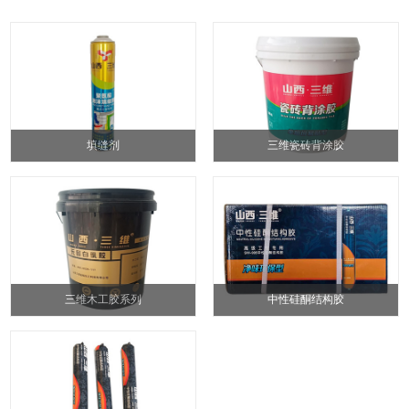
填缝剂
三维瓷砖背涂胶
三维木工胶系列
中性硅酮结构胶